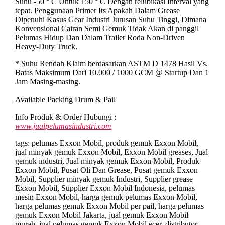
Suhu -50 ° C Untuk 150 ° C Dengan relubikasi Interval yang
tepat. Penggunaan Primer Its Apakah Dalam Grease
Dipenuhi Kasus Gear Industri Jurusan Suhu Tinggi, Dimana
Konvensional Cairan Semi Gemuk Tidak Akan di panggil
Pelumas Hidup Dan Dalam Trailer Roda Non-Driven
Heavy-Duty Truck.
* Suhu Rendah Klaim berdasarkan ASTM D 1478 Hasil Vs.
Batas Maksimum Dari 10.000 / 1000 GCM @ Startup Dan 1
Jam Masing-masing.
Available Packing Drum & Pail
Info Produk & Order Hubungi :
www.jualpelumasindustri.com
tags: pelumas Exxon Mobil, produk gemuk Exxon Mobil,
jual minyak gemuk Exxon Mobil, Exxon Mobil greases, Jual
gemuk industri, Jual minyak gemuk Exxon Mobil, Produk
Exxon Mobil, Pusat Oli Dan Grease, Pusat gemuk Exxon
Mobil, Supplier minyak gemuk Industri, Supplier grease
Exxon Mobil, Supplier Exxon Mobil Indonesia, pelumas
mesin Exxon Mobil, harga gemuk pelumas Exxon Mobil,
harga pelumas gemuk Exxon Mobil per pail, harga pelumas
gemuk Exxon Mobil Jakarta, jual gemuk Exxon Mobil
murah, jual pelumas gemuk Exxon Mobil ecer, distributor