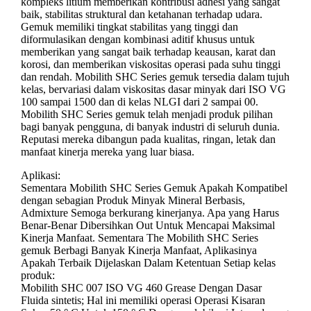
kompleks litium memberikan kontribusi adhesi yang sangat
baik, stabilitas struktural dan ketahanan terhadap udara.
Gemuk memiliki tingkat stabilitas yang tinggi dan
diformulasikan dengan kombinasi aditif khusus untuk
memberikan yang sangat baik terhadap keausan, karat dan
korosi, dan memberikan viskositas operasi pada suhu tinggi
dan rendah. Mobilith SHC Series gemuk tersedia dalam tujuh
kelas, bervariasi dalam viskositas dasar minyak dari ISO VG
100 sampai 1500 dan di kelas NLGI dari 2 sampai 00.
Mobilith SHC Series gemuk telah menjadi produk pilihan
bagi banyak pengguna, di banyak industri di seluruh dunia.
Reputasi mereka dibangun pada kualitas, ringan, letak dan
manfaat kinerja mereka yang luar biasa.
Aplikasi:
Sementara Mobilith SHC Series Gemuk Apakah Kompatibel
dengan sebagian Produk Minyak Mineral Berbasis,
Admixture Semoga berkurang kinerjanya. Apa yang Harus
Benar-Benar Dibersihkan Out Untuk Mencapai Maksimal
Kinerja Manfaat. Sementara The Mobilith SHC Series
gemuk Berbagi Banyak Kinerja Manfaat, Aplikasinya
Apakah Terbaik Dijelaskan Dalam Ketentuan Setiap kelas
produk:
Mobilith SHC 007 ISO VG 460 Grease Dengan Dasar
Fluida sintetis; Hal ini memiliki operasi Operasi Kisaran